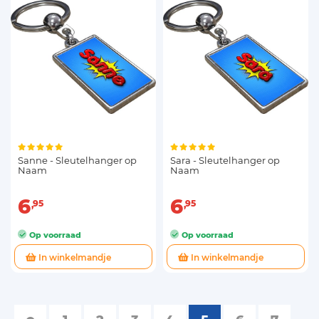
Sanne - Sleutelhanger op
Sara - Sleutelhanger op
Naam
Naam
6
6
95
95
Op voorraad
Op voorraad
In winkelmandje
In winkelmandje