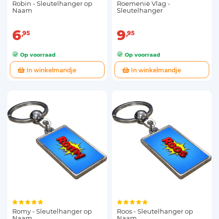
Robin - Sleutelhanger op
Roemenië Vlag -
Naam
Sleutelhanger
6
9
95
95
Op voorraad
Op voorraad
In winkelmandje
In winkelmandje
Romy - Sleutelhanger op
Roos - Sleutelhanger op
Naam
Naam