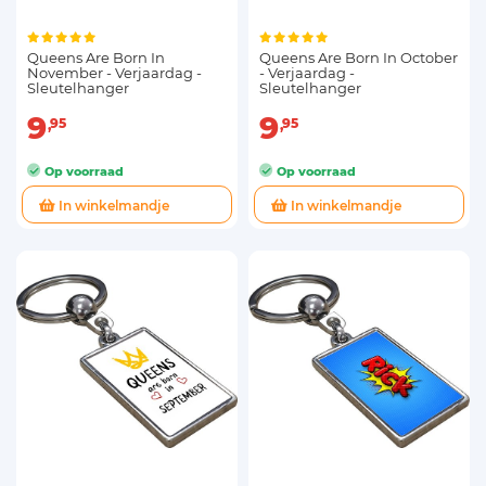
Queens Are Born In
Queens Are Born In October
November - Verjaardag -
- Verjaardag -
Sleutelhanger
Sleutelhanger
9
9
95
95
Op voorraad
Op voorraad
In winkelmandje
In winkelmandje