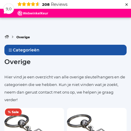
×
Reviews
208
Menu
9,0
Overige
Categorieën
Overige
Hier vind je een overzicht van alle overige sleutelhangers en de
categorieën die we hebben. Kun je niet vinden wat je zoekt,
neem dan gerust contact met ons op, we helpen je graag
verder!
% Sale