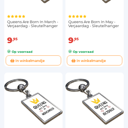
Queens Are Born In March -
Queens Are Born In May -
Verjaardag - Sleutelhanger
Verjaardag - Sleutelhanger
9
9
95
95
Op voorraad
Op voorraad
In winkelmandje
In winkelmandje