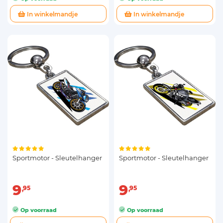
In winkelmandje
In winkelmandje
Sportmotor - Sleutelhanger
Sportmotor - Sleutelhanger
9
9
95
95
Op voorraad
Op voorraad