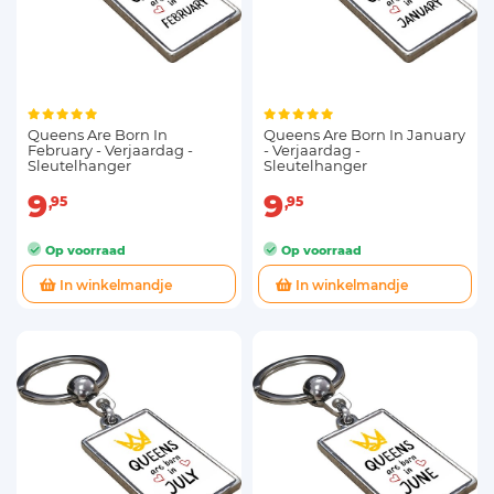
Queens Are Born In
Queens Are Born In January
February - Verjaardag -
- Verjaardag -
Sleutelhanger
Sleutelhanger
9
9
95
95
Op voorraad
Op voorraad
In winkelmandje
In winkelmandje