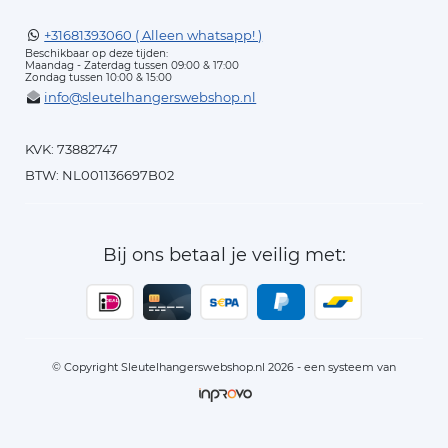
+31681393060 ( Alleen whatsapp! )
Beschikbaar op deze tijden:
Maandag - Zaterdag tussen 09:00 & 17:00
Zondag tussen 10:00 & 15:00
info@sleutelhangerswebshop.nl
KVK: 73882747
BTW: NL001136697B02
Bij ons betaal je veilig met:
© Copyright Sleutelhangerswebshop.nl 2026 - een systeem van