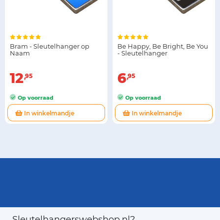
Bram - Sleutelhanger op
Be Happy, Be Bright, Be You
Naam
- Sleutelhanger
12
6
95
95
Op voorraad
Op voorraad
In winkelmandje
In winkelmandje
Sleutelhangerswebshop.nl?