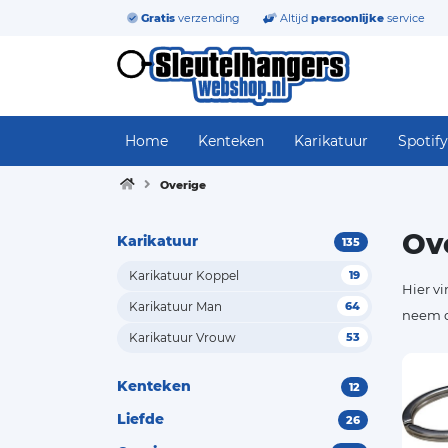
Gratis
verzending
Altijd
persoonlijke
service
Home
Kenteken
Karikatuur
Spotify
Overige
Ov
Karikatuur
135
Karikatuur Koppel
19
Hier vi
Karikatuur Man
64
neem d
Karikatuur Vrouw
53
Kenteken
12
Liefde
26