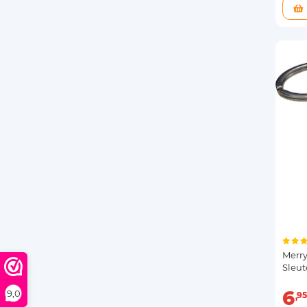
Merry
Sleu
6
9,0
95