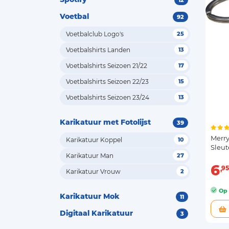
12
Voetbal
92
Voetbalclub Logo's
25
Voetbalshirts Landen
13
Voetbalshirts Seizoen 21/22
17
Voetbalshirts Seizoen 22/23
15
Voetbalshirts Seizoen 23/24
13
Karikatuur met Fotolijst
39
Merry
Karikatuur Koppel
10
Sleu
Karikatuur Man
27
6
95
Karikatuur Vrouw
2
Op 
Karikatuur Mok
11
Digitaal Karikatuur
3