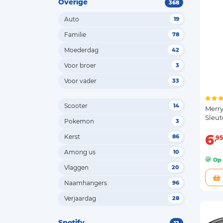
Overige
368
Auto
19
Familie
78
Moederdag
42
Voor broer
3
Voor vader
33
Scooter
14
Merry
Sleu
Pokemon
3
6
Kerst
86
95
Among us
10
Op 
Vlaggen
20
Naamhangers
96
Verjaardag
28
Spotify