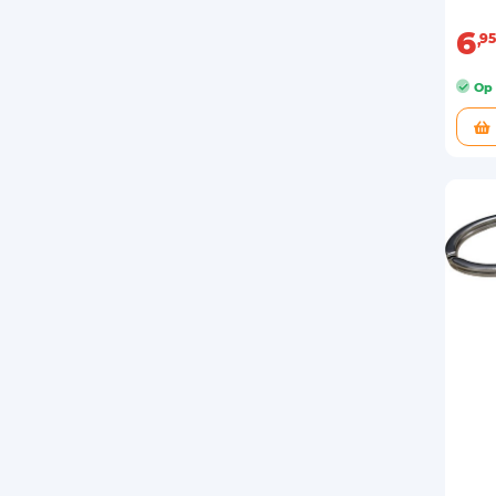
6
95
Op 