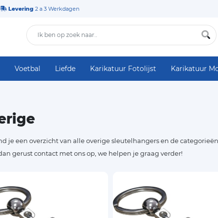
Levering
2 a 3 Werkdagen
Voetbal
Liefde
Karikatuur Fotolijst
Karikatuur M
erige
nd je een overzicht van alle overige sleutelhangers en de categorieën
an gerust contact met ons op, we helpen je graag verder!