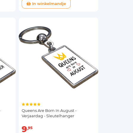
In winkelmandje
-
Queens Are Born In August -
Verjaardag - Sleutelhanger
9
95