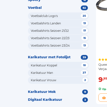
12
Voetbal
92
Voetbalclub Logo's
25
Voetbalshirts Landen
13
Voetbalshirts Seizoen 21/22
17
Voetbalshirts Seizoen 22/23
15
Voetbalshirts Seizoen 23/24
13
Karikatuur met Fotolijst
39
Queen
Karikatuur Koppel
10
Verja
Karikatuur Man
27
9
95
Karikatuur Vrouw
2
Op 
Karikatuur Mok
11
Digitaal Karikatuur
3