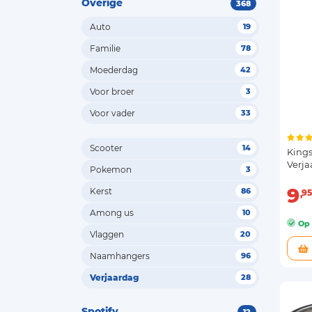
Overige
368
Auto
19
Familie
78
Moederdag
42
Voor broer
3
Voor vader
33
Scooter
14
Kings
Verja
Pokemon
3
9
Kerst
86
95
Among us
10
Op 
Vlaggen
20
Naamhangers
96
Verjaardag
28
Spotify