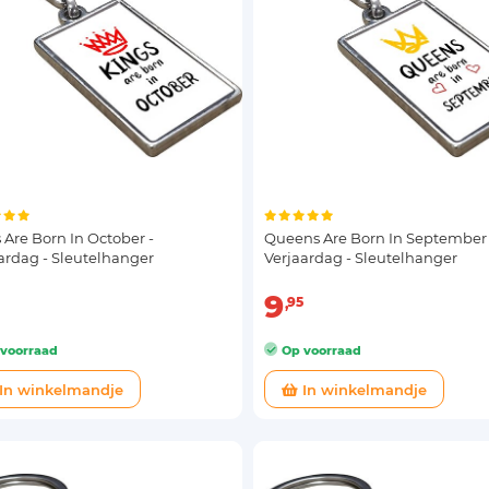
 Are Born In October -
Queens Are Born In September 
ardag - Sleutelhanger
Verjaardag - Sleutelhanger
9
95
voorraad
Op voorraad
In winkelmandje
In winkelmandje