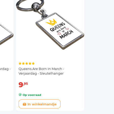
ardag -
Queens Are Born In March -
Verjaardag - Sleutelhanger
9
95
Op voorraad
In winkelmandje