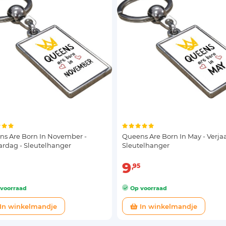
s Are Born In November -
Queens Are Born In May - Verja
ardag - Sleutelhanger
Sleutelhanger
9
95
voorraad
Op voorraad
In winkelmandje
In winkelmandje