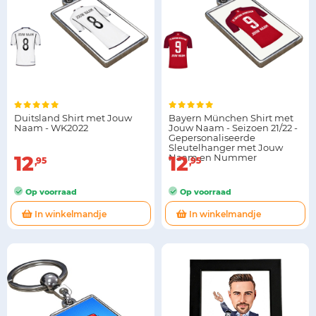
Duitsland Shirt met Jouw
Bayern München Shirt met
Naam - WK2022
Jouw Naam - Seizoen 21/22 -
Gepersonaliseerde
Sleutelhanger met Jouw
12
Naam en Nummer
12
95
95
Op voorraad
Op voorraad
In winkelmandje
In winkelmandje