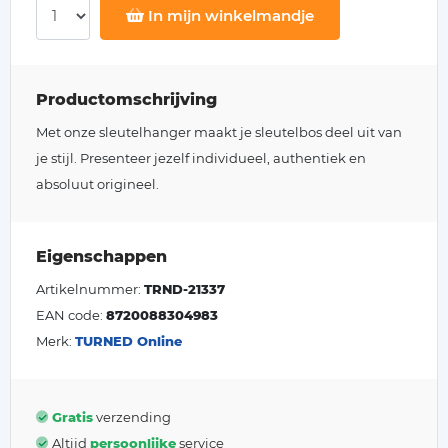
In mijn winkelmandje
Productomschrijving
Met onze sleutelhanger maakt je sleutelbos deel uit van
je stijl. Presenteer jezelf individueel, authentiek en
absoluut origineel.
Eigenschappen
Artikelnummer:
TRND-21337
EAN code:
8720088304983
Merk:
TURNED Online
Gratis
verzending
Altijd
persoonlijke
service