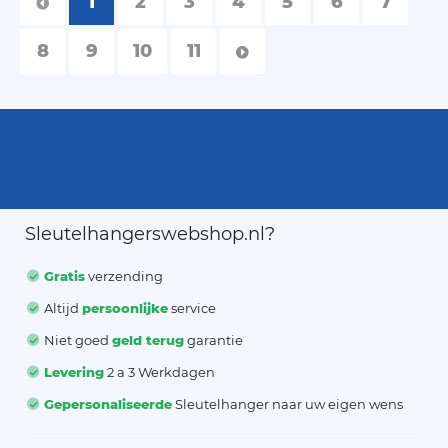
1
2
3
4
5
6
7
8
9
10
11
Sleutelhangerswebshop.nl?
Gratis
verzending
Altijd
persoonlijke
service
Niet goed
geld terug
garantie
Levering
2 a 3 Werkdagen
Gepersonaliseerde
Sleutelhanger naar uw eigen wens