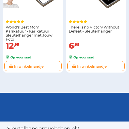
World's Best Mom!
There is no Victory Without
Karikatuur - Karikatuur
Defeat - Sleutelhanger
Sleutelhanger met Jouw
Foto
12
6
95
95
Op voorraad
Op voorraad
In winkelmandje
In winkelmandje
Sleutelhangerswebshop.nl?