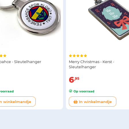
bahce - Sleutelhanger
Merry Christmas - Kerst -
Sleutelhanger
6
95
oorraad
Op voorraad
n winkelmandje
In winkelmandje