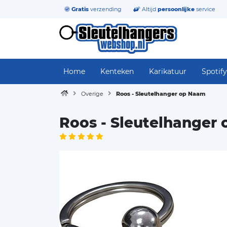
Gratis
verzending
Altijd
persoonlijke
service
Home
Kenteken
Karikatuur
Spotify
Overige
Roos - Sleutelhanger op Naam
Roos - Sleutelhanger