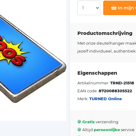
In mijn
Productomschrijving
Met onze sleutelhanger maakt j
jezelf individueel, authentiek
Eigenschappen
Artikelnummer:
TRND-21518
EAN code:
8720088305522
Merk:
TURNED Online
Gratis
verzending
Altijd
persoonlijke
service