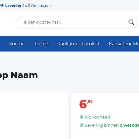
Levering
2 a 3 Werkdagen
Voetbal
Liefde
Karikatuur Fotolijst
Karikatuur M
 op Naam
6
95
Op voorraad
Levering binnen
2 werkd