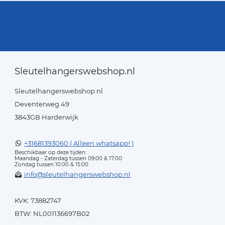
Sleutelhangerswebshop.nl
Sleutelhangerswebshop.nl
Deventerweg 49
3843GB Harderwijk
+31681393060 ( Alleen whatsapp! )
Beschikbaar op deze tijden:
Maandag - Zaterdag tussen 09:00 & 17:00
Zondag tussen 10:00 & 15:00
info@sleutelhangerswebshop.nl
KVK: 73882747
BTW: NL001136697B02