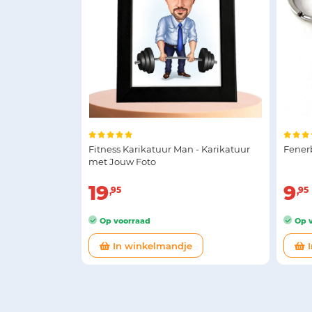
Fitness Karikatuur Man - Karikatuur
Fener
met Jouw Foto
19
9
95
95
Op voorraad
Op v
In winkelmandje
I