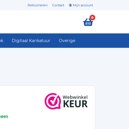
Retourneren
Contact
Mijn account
0
ok
Digitaal Karikatuur
Overige
agen