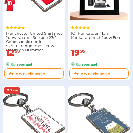
Manchester United Shirt met
ICT Karikatuur Man -
Jouw Naam - Seizoen 23/24 -
Karikatuur met Jouw Foto
Gepersonaliseerde
Sleutelhanger met Jouw
Naam en Nummer
12
19
95
95
Op voorraad
Op voorraad
In winkelmandje
In winkelmandje
% Sale