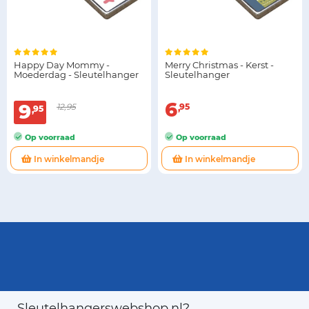
Happy Day Mommy -
Merry Christmas - Kerst -
Moederdag - Sleutelhanger
Sleutelhanger
6
9
12,95
95
95
Op voorraad
Op voorraad
In winkelmandje
In winkelmandje
Sleutelhangerswebshop.nl?