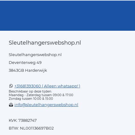
Sleutelhangerswebshop.nl
Sleutelhangerswebshop.nl
Deventerweg 49
3843GB Harderwijk
+31681393060 ( Alleen whatsapp! )
Beschikbaar op deze tijden:
Maandag - Zaterdag tussen 09:00 & 17:00
Zondag tussen 10:00 & 15:00
info@sleutelhangerswebshop.nl
KVK: 73882747
BTW: NL001136697B02