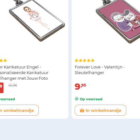
r Karikatuur Engel -
Forever Love - Valentijn -
sonaliseerde Karikatuur
Sleutelhanger
elhanger met Jouw Foto
9
12,95
95
9
oorraad
Op voorraad
n winkelmandje
In winkelmandje