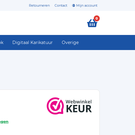
Retourneren
Contact
Mijn account
0
ok
Digitaal Karikatuur
Overige
agen