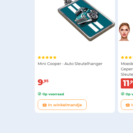
Mini Cooper - Auto Sleutelhanger
Moede
Geper
Sleut
9
11
95
9
Op voorraad
Op v
In winkelmandje
I