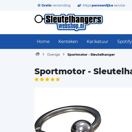
Gratis
verzending
Altijd
persoonlijke
service
Home
Kenteken
Karikatuur
Spotify
Overige
Sportmotor - Sleutelhanger
Sportmotor - Sleutel