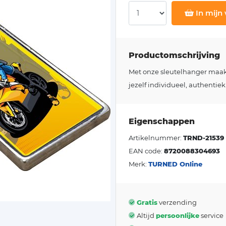
In mijn
Productomschrijving
Met onze sleutelhanger maakt j
jezelf individueel, authentiek
Eigenschappen
Artikelnummer:
TRND-21539
EAN code:
8720088304693
Merk:
TURNED Online
Gratis
verzending
Altijd
persoonlijke
service