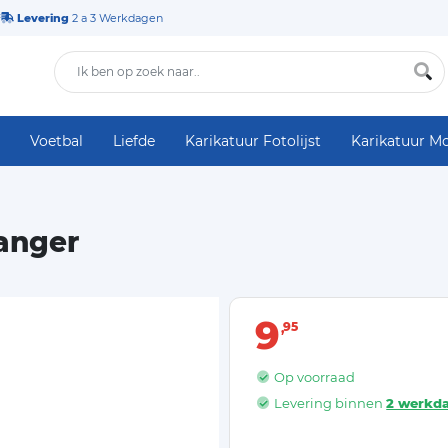
Levering
2 a 3 Werkdagen
Voetbal
Liefde
Karikatuur Fotolijst
Karikatuur M
hanger
9
95
Op voorraad
Levering binnen
2 werkd