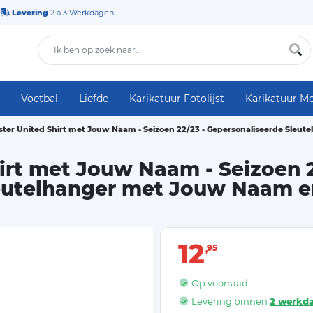
Levering
2 a 3 Werkdagen
Voetbal
Liefde
Karikatuur Fotolijst
Karikatuur M
ter United Shirt met Jouw Naam - Seizoen 22/23 - Gepersonaliseerde Sle
irt met Jouw Naam - Seizoen 2
leutelhanger met Jouw Naam
12
95
Op voorraad
Levering binnen
2 werkd