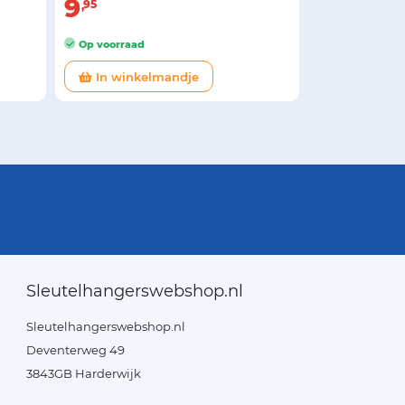
9
95
Op voorraad
In winkelmandje
Sleutelhangerswebshop.nl
Sleutelhangerswebshop.nl
Deventerweg 49
3843GB Harderwijk