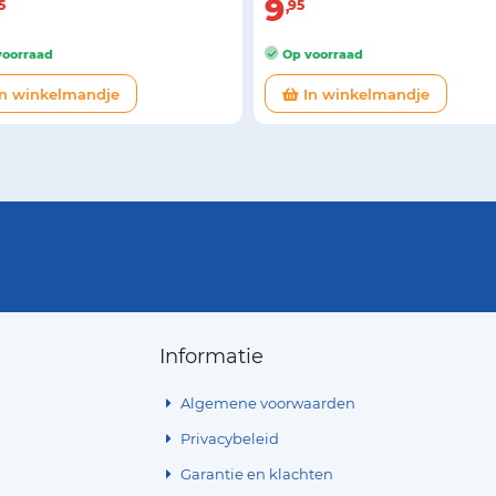
9
5
95
oorraad
Op voorraad
n winkelmandje
In winkelmandje
Informatie
Algemene voorwaarden
Privacybeleid
Garantie en klachten