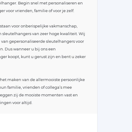
telhanger. Begin snel met personaliseren en
 voor vrienden, familie of voor je zelf.
ij staan voor onberispelijke vakmanschap,
 sleutelhangers van zeer hoge kwaliteit. Wij
 van gepersonaliseerde sleutelhangers voor
en. Dus wanneer u bij ons een
er koopt, kunt u gerust zijn en bent u zeker
het maken van de allermooiste persoonlijke
hun familie, vrienden of collega’s mee
 leggen zij de mooiste momenten vast en
ngen voor altijd.