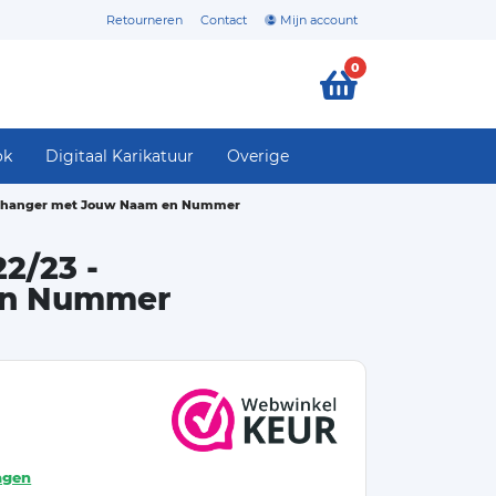
Retourneren
Contact
Mijn account
0
ok
Digitaal Karikatuur
Overige
utelhanger met Jouw Naam en Nummer
2/23 -
 en Nummer
agen