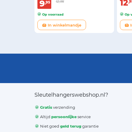
12
9
12,95
9
95
Op voorraad
Op v
In winkelmandje
I
Sleutelhangerswebshop.nl?
Gratis
verzending
Altijd
persoonlijke
service
Niet goed
geld terug
garantie