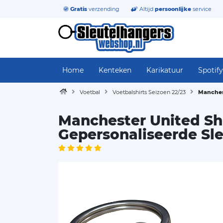
Gratis
verzending
Altijd
persoonlijke
service
Home
Kenteken
Karikatuur
Spotify
Voetbal
Voetbalshirts Seizoen 22/23
Manches
Manchester United Sh
Gepersonaliseerde S