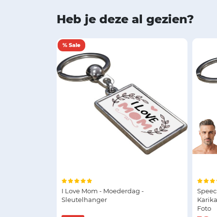
Heb je deze al gezien?
% Sale
I Love Mom - Moederdag -
Speech
Sleutelhanger
Karik
Foto