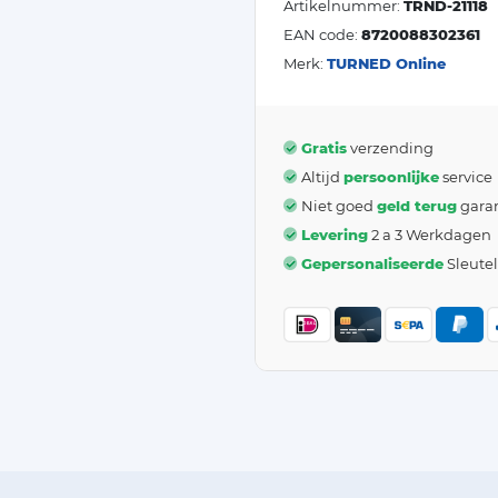
Artikelnummer:
TRND-21118
EAN code:
8720088302361
Merk:
TURNED Online
Gratis
verzending
Altijd
persoonlijke
service
Niet goed
geld terug
garan
Levering
2 a 3 Werkdagen
Gepersonaliseerde
Sleute