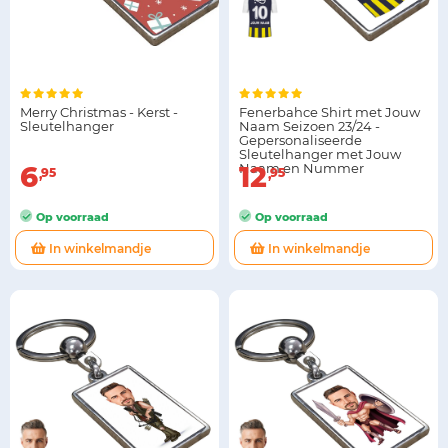
Merry Christmas - Kerst -
Fenerbahce Shirt met Jouw
Sleutelhanger
Naam Seizoen 23/24 -
Gepersonaliseerde
Sleutelhanger met Jouw
6
Naam en Nummer
12
95
95
Op voorraad
Op voorraad
In winkelmandje
In winkelmandje