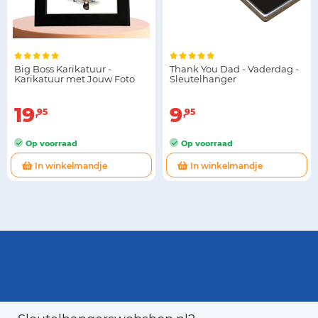
Big Boss Karikatuur -
Thank You Dad - Vaderdag -
Karikatuur met Jouw Foto
Sleutelhanger
19
9
95
95
Op voorraad
Op voorraad
In winkelmandje
In winkelmandje