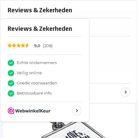
×
Reviews
208
Menu
9,0
Overige
I Love Pug - Sleutelhanger
I Love Pug - Sleutelhanger