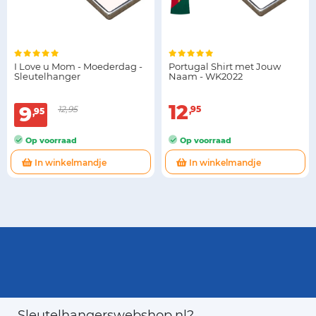
I Love u Mom - Moederdag -
Portugal Shirt met Jouw
Sleutelhanger
Naam - WK2022
12
9
12,95
95
95
Op voorraad
Op voorraad
In winkelmandje
In winkelmandje
Sleutelhangerswebshop.nl?