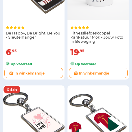
Be Happy, Be Bright, Be You
Fitnessliefdeskoppel
- Sleutelhanger
Karikatuur Mok - Jouw Foto
in Beweging
6
19
95
95
Op voorraad
Op voorraad
In winkelmandje
In winkelmandje
% Sale