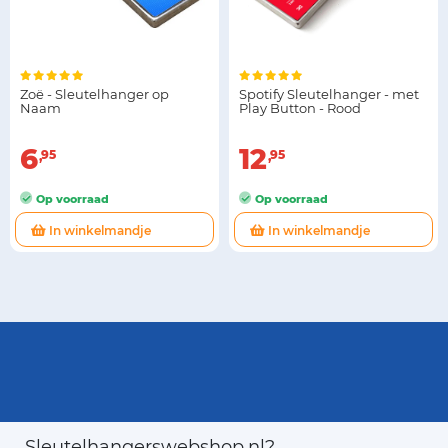
Zoë - Sleutelhanger op
Spotify Sleutelhanger - met
Naam
Play Button - Rood
6
12
95
95
Op voorraad
Op voorraad
In winkelmandje
In winkelmandje
Sleutelhangerswebshop.nl?