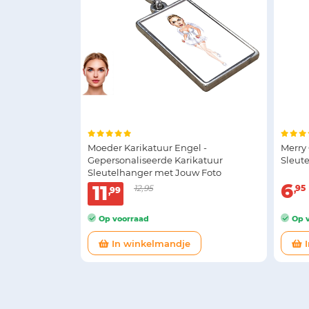
Moeder Karikatuur Engel -
Merry 
Gepersonaliseerde Karikatuur
Sleut
Sleutelhanger met Jouw Foto
6
11
12,95
95
99
Op voorraad
Op v
In winkelmandje
I