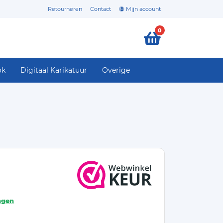
Retourneren
Contact
Mijn account
0
ok
Digitaal Karikatuur
Overige
agen