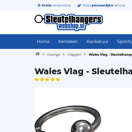
Gratis
verzending
Altijd
persoonlijke
service
Home
Kenteken
Karikatuur
Spotify
Overige
Vlaggen
Wales Vlag - Sleutelhang
Wales Vlag - Sleutelh