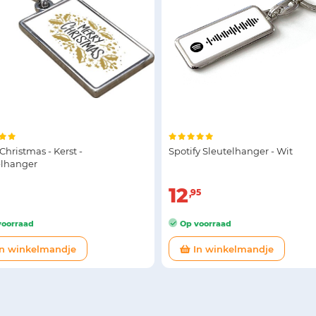
Christmas - Kerst -
Spotify Sleutelhanger - Wit
elhanger
12
95
oorraad
Op voorraad
n winkelmandje
In winkelmandje