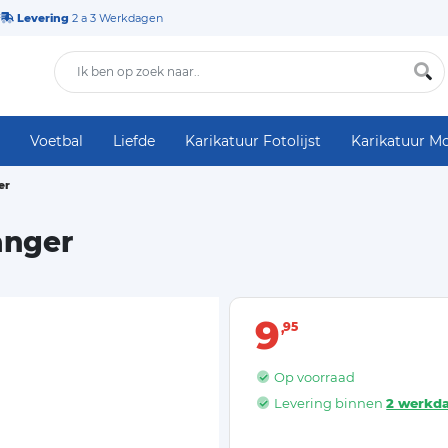
Levering
2 a 3 Werkdagen
Voetbal
Liefde
Karikatuur Fotolijst
Karikatuur M
er
anger
9
95
Op voorraad
Levering binnen
2 werkd