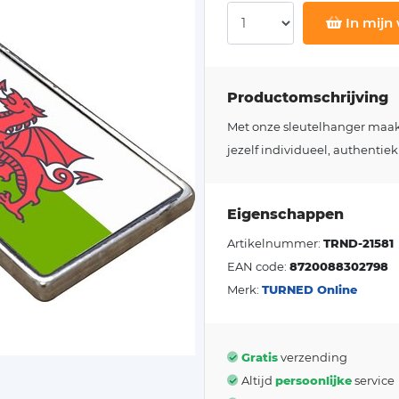
In mijn
Productomschrijving
Met onze sleutelhanger maakt j
jezelf individueel, authentiek
Eigenschappen
Artikelnummer:
TRND-21581
EAN code:
8720088302798
Merk:
TURNED Online
Gratis
verzending
Altijd
persoonlijke
service