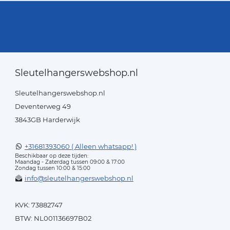
Sleutelhangerswebshop.nl
Sleutelhangerswebshop.nl
Deventerweg 49
3843GB Harderwijk
+31681393060 ( Alleen whatsapp! )
Beschikbaar op deze tijden:
Maandag - Zaterdag tussen 09:00 & 17:00
Zondag tussen 10:00 & 15:00
info@sleutelhangerswebshop.nl
KVK: 73882747
BTW: NL001136697B02