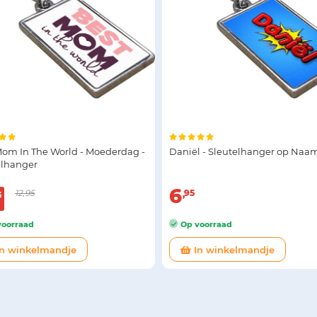
Mom In The World - Moederdag -
Daniël - Sleutelhanger op Naa
elhanger
6
12,95
95
5
oorraad
Op voorraad
n winkelmandje
In winkelmandje