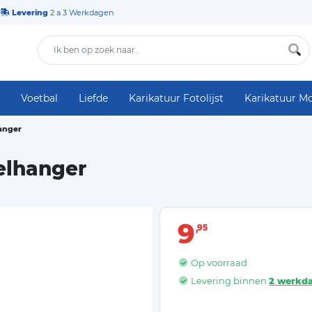
Levering
2 a 3 Werkdagen
Voetbal
Liefde
Karikatuur Fotolijst
Karikatuur M
hanger
elhanger
9
95
Op voorraad
Levering binnen
2 werkd