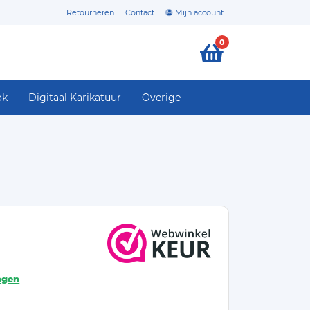
Retourneren
Contact
Mijn account
0
ok
Digitaal Karikatuur
Overige
agen