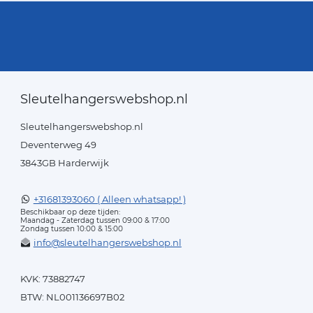
Sleutelhangerswebshop.nl
Sleutelhangerswebshop.nl
Deventerweg 49
3843GB Harderwijk
+31681393060 ( Alleen whatsapp! )
Beschikbaar op deze tijden:
Maandag - Zaterdag tussen 09:00 & 17:00
Zondag tussen 10:00 & 15:00
info@sleutelhangerswebshop.nl
KVK: 73882747
BTW: NL001136697B02