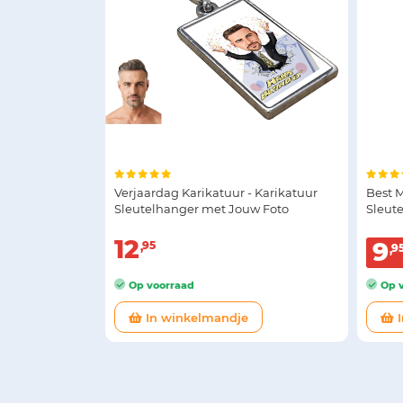
Verjaardag Karikatuur - Karikatuur
Best 
Sleutelhanger met Jouw Foto
Sleut
12
9
95
9
Op voorraad
Op v
In winkelmandje
I