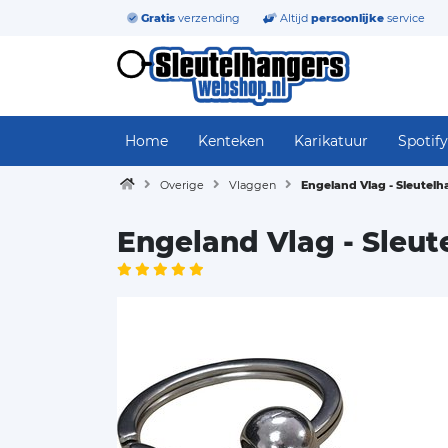
Gratis
verzending
Altijd
persoonlijke
service
Home
Kenteken
Karikatuur
Spotify
Overige
Vlaggen
Engeland Vlag - Sleutel
Engeland Vlag - Sleut