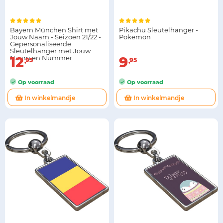
Bayern München Shirt met
Pikachu Sleutelhanger -
Jouw Naam - Seizoen 21/22 -
Pokemon
Gepersonaliseerde
Sleutelhanger met Jouw
Naam en Nummer
12
9
95
95
Op voorraad
Op voorraad
In winkelmandje
In winkelmandje