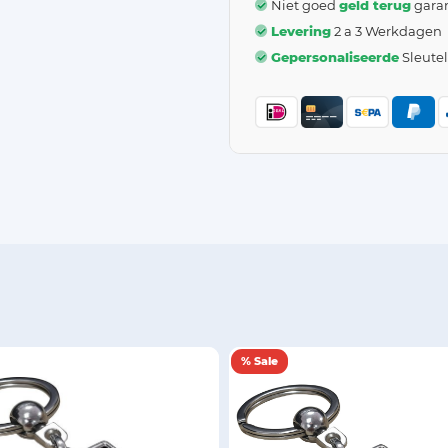
Niet goed
geld terug
garan
Levering
2 a 3 Werkdagen
Gepersonaliseerde
Sleute
% Sale