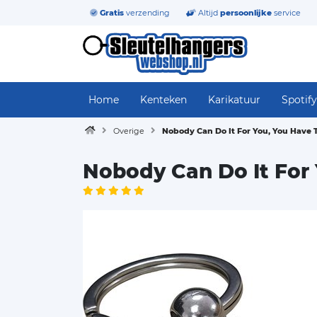
Gratis
verzending
Altijd
persoonlijke
service
Home
Kenteken
Karikatuur
Spotify
Overige
Nobody Can Do It For You, You Have To
Nobody Can Do It For Y