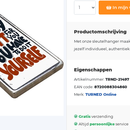
In mijn
Productomschrijving
Met onze sleutelhanger maakt j
jezelf individueel, authentiek
Eigenschappen
Artikelnummer:
TRND-21497
EAN code:
8720088304860
Merk:
TURNED Online
Gratis
verzending
Altijd
persoonlijke
service