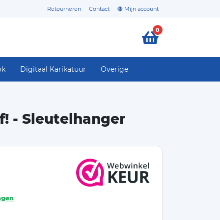
Retourneren
Contact
Mijn account
0
ok
Digitaal Karikatuur
Overige
f! - Sleutelhanger
agen