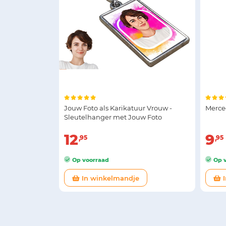
Jouw Foto als Karikatuur Vrouw -
Merce
Sleutelhanger met Jouw Foto
12
9
95
95
Op voorraad
Op v
In winkelmandje
I