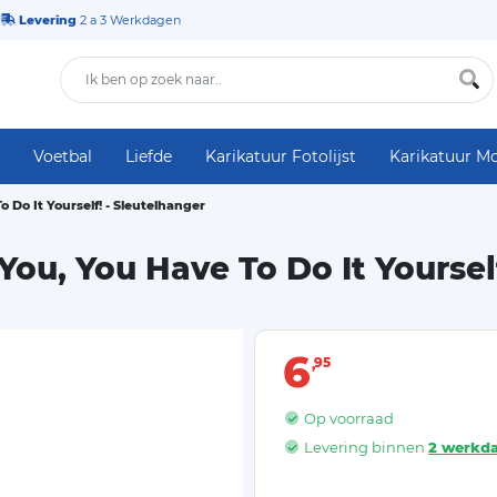
Levering
2 a 3 Werkdagen
Voetbal
Liefde
Karikatuur Fotolijst
Karikatuur M
 Do It Yourself! - Sleutelhanger
ou, You Have To Do It Yoursel
6
95
Op voorraad
Levering binnen
2 werkd