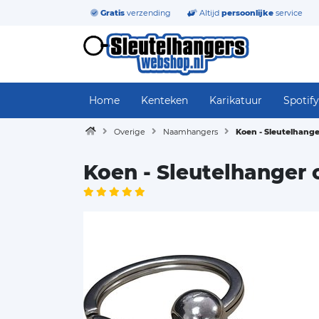
Gratis
verzending
Altijd
persoonlijke
service
Home
Kenteken
Karikatuur
Spotify
Overige
Naamhangers
Koen - Sleutelhang
Koen - Sleutelhanger