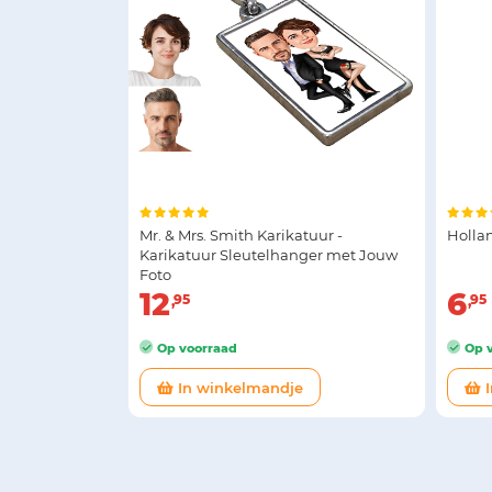
Mr. & Mrs. Smith Karikatuur -
Holla
Karikatuur Sleutelhanger met Jouw
Foto
12
6
95
95
Op voorraad
Op v
In winkelmandje
I