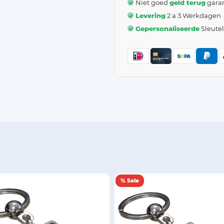
Niet goed
geld terug
garan
Levering
2 a 3 Werkdagen
Gepersonaliseerde
Sleute
% Sale