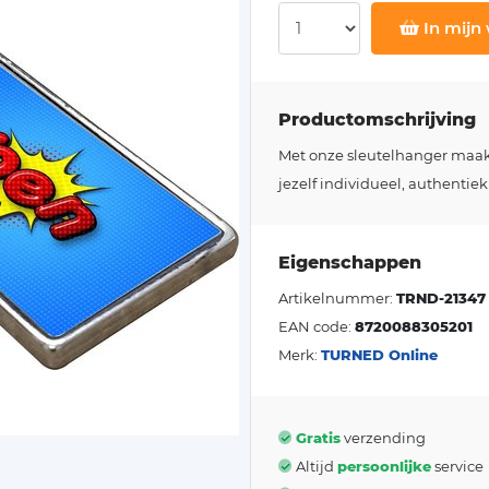
In mijn
Productomschrijving
Met onze sleutelhanger maakt j
jezelf individueel, authentiek
Eigenschappen
Artikelnummer:
TRND-21347
EAN code:
8720088305201
Merk:
TURNED Online
Gratis
verzending
Altijd
persoonlijke
service