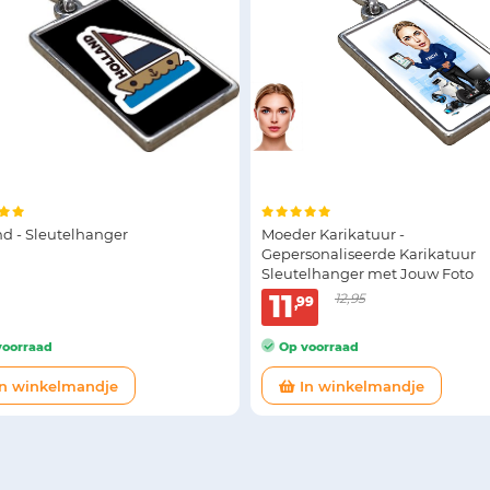
nd - Sleutelhanger
Moeder Karikatuur -
Gepersonaliseerde Karikatuur
Sleutelhanger met Jouw Foto
11
12,95
99
oorraad
Op voorraad
n winkelmandje
In winkelmandje