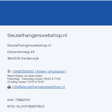
Sleutelhangerswebshop.nl
Sleutelhangerswebshop.nl
Deventerweg 49
3843GB Harderwijk
+31681393060 ( Alleen whatsapp! )
Beschikbaar op deze tijden:
Maandag - Zaterdag tussen 09:00 & 17:00
Zondag tussen 10:00 & 15:00
info@sleutelhangerswebshop.nl
KVK: 73882747
BTW: NL001136697B02