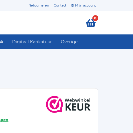
Retourneren
Contact
Mijn account
0
ok
Digitaal Karikatuur
Overige
agen