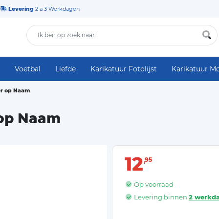
Levering
2 a 3 Werkdagen
Voetbal
Liefde
Karikatuur Fotolijst
Karikatuur M
er op Naam
 op Naam
12
95
Op voorraad
Levering binnen
2 werkd