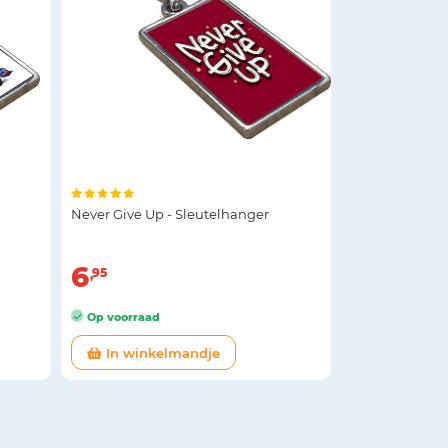
Never Give Up - Sleutelhanger
6
95
Op voorraad
In winkelmandje