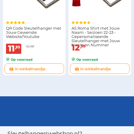
QR Code Sleutelhanger met
AS Roma Shirt met Jouw
Jouw Gewenste
Naam - Seizoen 22-23 -
Website/Youtube
Gepersonaliseerde
Sleutelhanger met Jouw
Naam en Nummer
12
11
12,95
95
95
Op voorraad
Op voorraad
In winkelmandje
In winkelmandje
Sleutelhangerswebshop.nl?