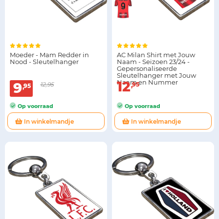
Moeder - Mam Redder in
AC Milan Shirt met Jouw
Nood - Sleutelhanger
Naam - Seizoen 23/24 -
Gepersonaliseerde
Sleutelhanger met Jouw
Naam en Nummer
12
9
12,95
95
95
Op voorraad
Op voorraad
In winkelmandje
In winkelmandje