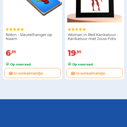
Robin - Sleutelhanger op
Woman in Red Karikatuur -
Naam
Karikatuur met Jouw Foto
6
19
95
95
Op voorraad
Op voorraad
In winkelmandje
In winkelmandje