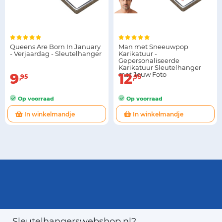
Queens Are Born In January
Man met Sneeuwpop
- Verjaardag - Sleutelhanger
Karikatuur -
Gepersonaliseerde
Karikatuur Sleutelhanger
9
met Jouw Foto
12
95
95
Op voorraad
Op voorraad
In winkelmandje
In winkelmandje
Sleutelhangerswebshop.nl?