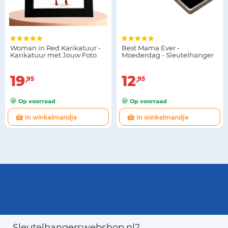
Woman in Red Karikatuur -
Best Mama Ever -
Karikatuur met Jouw Foto
Moederdag - Sleutelhanger
19
12
95
95
Op voorraad
Op voorraad
In winkelmandje
In winkelmandje
Sleutelhangerswebshop.nl?