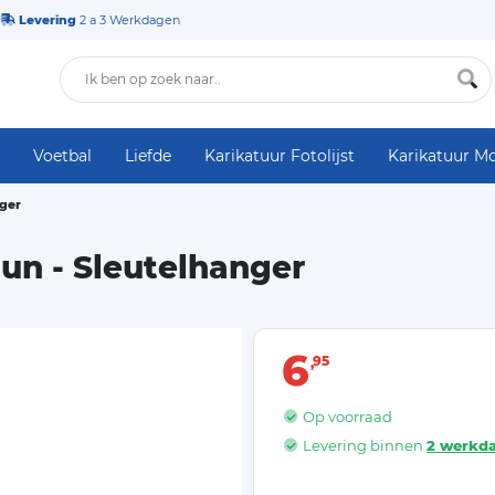
Levering
2 a 3 Werkdagen
Voetbal
Liefde
Karikatuur Fotolijst
Karikatuur M
nger
 Run - Sleutelhanger
6
95
Op voorraad
Levering binnen
2 werkd