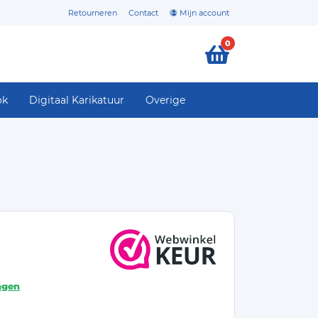
Retourneren
Contact
Mijn account
0
ok
Digitaal Karikatuur
Overige
agen