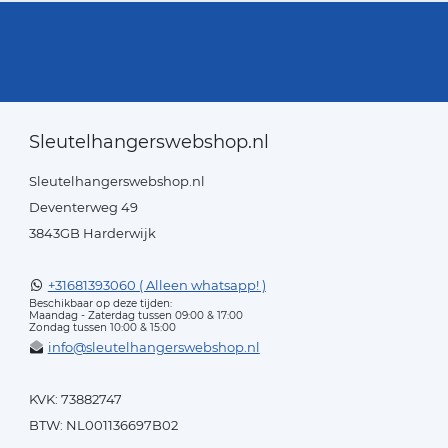
Sleutelhangerswebshop.nl
Sleutelhangerswebshop.nl
Deventerweg 49
3843GB Harderwijk
+31681393060 ( Alleen whatsapp! )
Beschikbaar op deze tijden:
Maandag - Zaterdag tussen 09:00 & 17:00
Zondag tussen 10:00 & 15:00
info@sleutelhangerswebshop.nl
KVK: 73882747
BTW: NL001136697B02