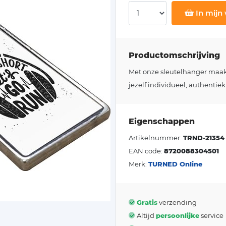
In mijn
Productomschrijving
Met onze sleutelhanger maakt j
jezelf individueel, authentiek
Eigenschappen
Artikelnummer:
TRND-21354
EAN code:
8720088304501
Merk:
TURNED Online
Gratis
verzending
Altijd
persoonlijke
service