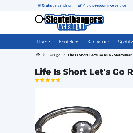
Gratis
verzending
Altijd
persoonlijke
service
Home
Kenteken
Karikatuur
Spotify
Overige
Life Is Short Let's Go Run - Sleutelha
Life Is Short Let's Go