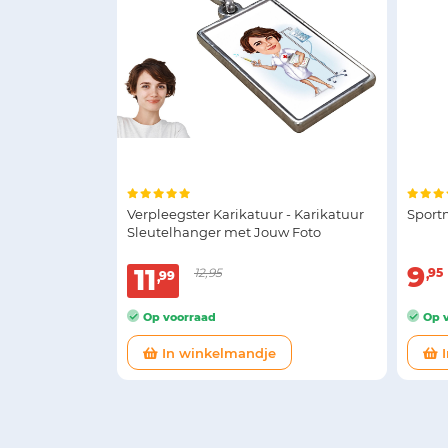
Verpleegster Karikatuur - Karikatuur
Sport
Sleutelhanger met Jouw Foto
9
11
12,95
95
99
Op voorraad
Op v
In winkelmandje
I