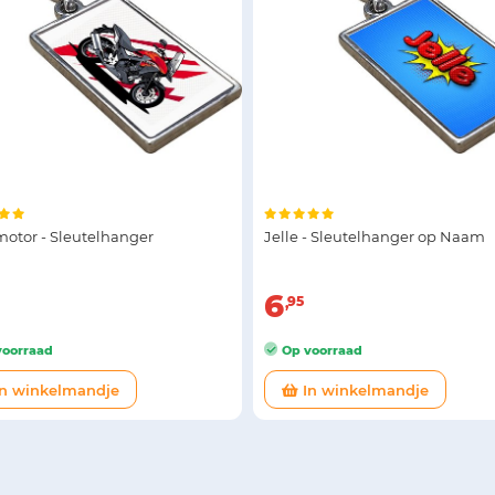
motor - Sleutelhanger
Jelle - Sleutelhanger op Naam
6
95
oorraad
Op voorraad
n winkelmandje
In winkelmandje