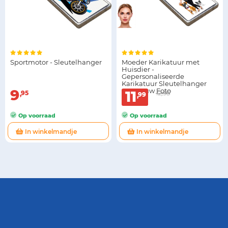
Sportmotor - Sleutelhanger
Moeder Karikatuur met
Huisdier -
Gepersonaliseerde
Karikatuur Sleutelhanger
9
met Jouw Foto
11
95
12,95
99
Op voorraad
Op voorraad
In winkelmandje
In winkelmandje