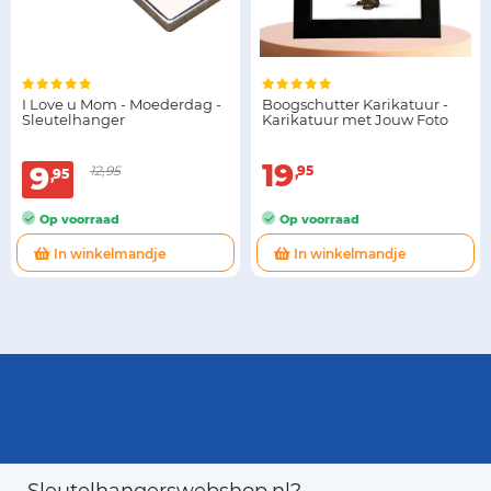
I Love u Mom - Moederdag -
Boogschutter Karikatuur -
Sleutelhanger
Karikatuur met Jouw Foto
19
9
12,95
95
95
Op voorraad
Op voorraad
In winkelmandje
In winkelmandje