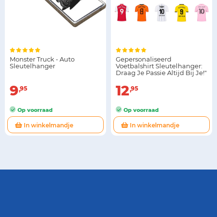
Monster Truck - Auto
Gepersonaliseerd
Sleutelhanger
Voetbalshirt Sleutelhanger:
Draag Je Passie Altijd Bij Je!"
9
12
95
95
Op voorraad
Op voorraad
In winkelmandje
In winkelmandje