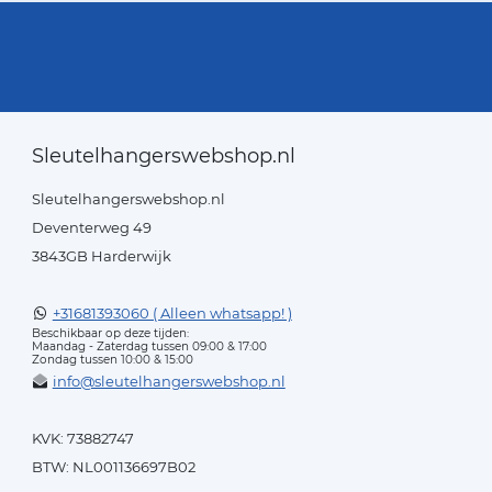
Sleutelhangerswebshop.nl
Sleutelhangerswebshop.nl
Deventerweg 49
3843GB Harderwijk
+31681393060 ( Alleen whatsapp! )
Beschikbaar op deze tijden:
Maandag - Zaterdag tussen 09:00 & 17:00
Zondag tussen 10:00 & 15:00
info@sleutelhangerswebshop.nl
KVK: 73882747
BTW: NL001136697B02