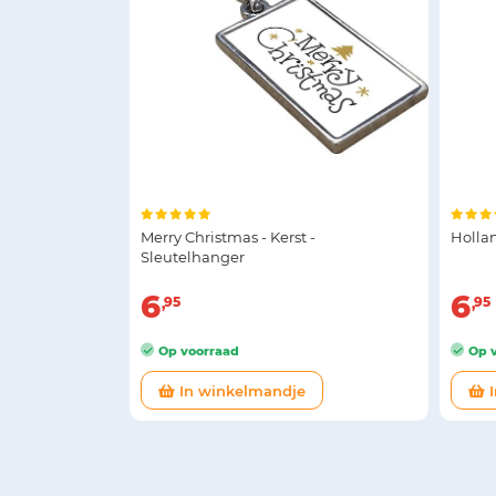
Merry Christmas - Kerst -
Holla
Sleutelhanger
6
6
95
95
Op voorraad
Op v
In winkelmandje
I