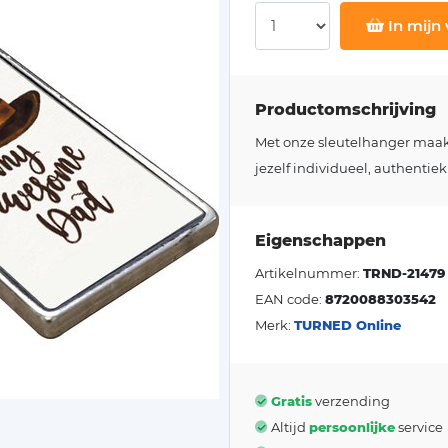
In mijn
Productomschrijving
Met onze sleutelhanger maakt j
jezelf individueel, authentiek
Eigenschappen
Artikelnummer:
TRND-21479
EAN code:
8720088303542
Merk:
TURNED Online
Gratis
verzending
Altijd
persoonlijke
service