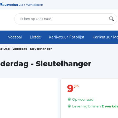
Levering
2 a 3 Werkdagen
Voetbal
Liefde
Karikatuur Fotolijst
Karikatuur M
 Dad - Vaderdag - Sleutelhanger
erdag - Sleutelhanger
9
95
Op voorraad
Levering binnen
2 werkd