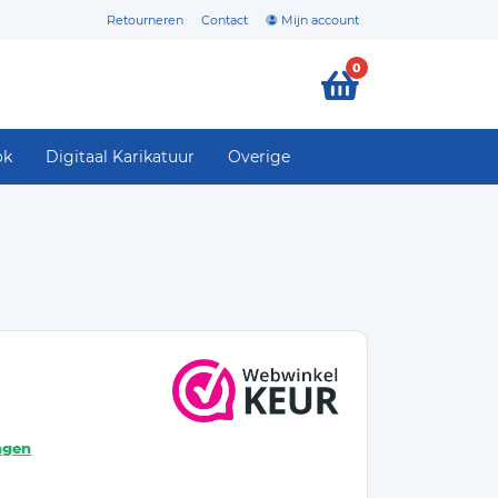
Retourneren
Contact
Mijn account
0
ok
Digitaal Karikatuur
Overige
agen