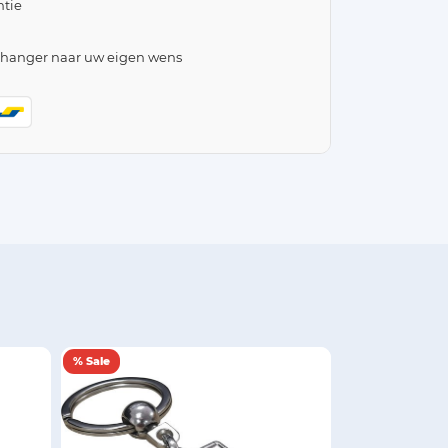
tie
lhanger naar uw eigen wens
% Sale