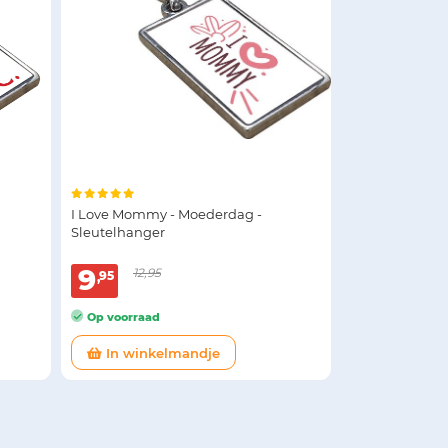
I Love Mommy - Moederdag -
Sleutelhanger
9
12,95
95
Op voorraad
In winkelmandje