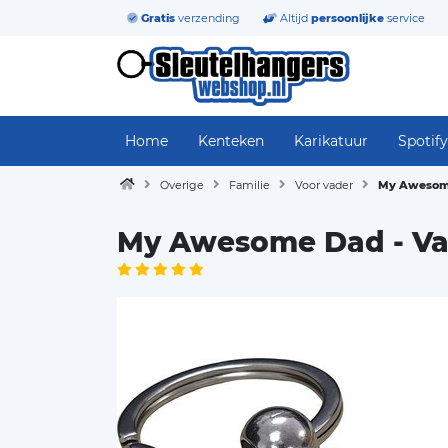
Gratis
verzending
Altijd
persoonlijke
service
Home
Kenteken
Karikatuur
Spotify
Overige
Familie
Voor vader
My Awesome
My Awesome Dad - Vad