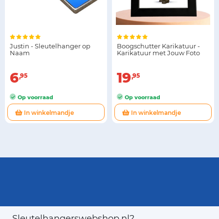
Justin - Sleutelhanger op
Boogschutter Karikatuur -
Naam
Karikatuur met Jouw Foto
6
19
95
95
Op voorraad
Op voorraad
In winkelmandje
In winkelmandje
Sleutelhangerswebshop.nl?