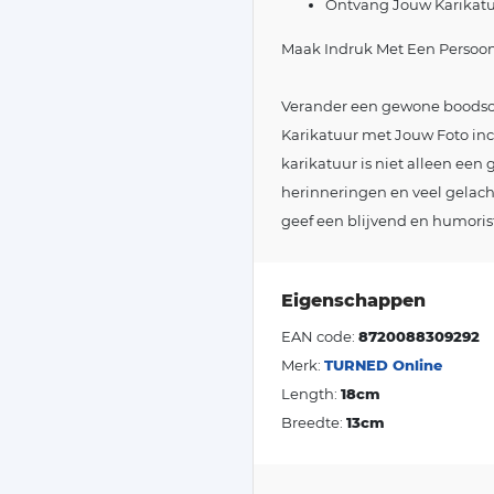
Ontvang Jouw Karikatuu
Maak Indruk Met Een Persoonl
Verander een gewone boodsc
Karikatuur met Jouw Foto inc
karikatuur is niet alleen ee
herinneringen en veel gelac
geef een blijvend en humorist
Eigenschappen
EAN code:
8720088309292
Merk:
TURNED Online
Length:
18cm
Breedte:
13cm