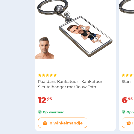
Paaldans Karikatuur - Karikatuur
Stan 
Sleutelhanger met Jouw Foto
12
6
95
95
Op voorraad
Op v
In winkelmandje
I