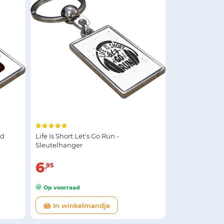
od
Life Is Short Let's Go Run -
Sleutelhanger
6
95
Op voorraad
In winkelmandje