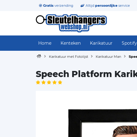
Gratis
verzending
Altijd
persoonlijke
service
Home
Kenteken
Karikatuur
Spotify
Karikatuur met Fotolijst
Karikatuur Man
Spee
Speech Platform Kari