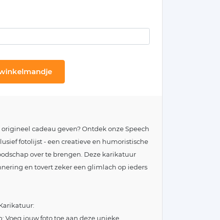
 winkelmandje
 origineel cadeau geven? Ontdek onze Speech
sief fotolijst - een creatieve en humoristische
odschap over te brengen. Deze karikatuur
nnering en tovert zeker een glimlach op ieders
arikatuur:
: Voeg jouw foto toe aan deze unieke