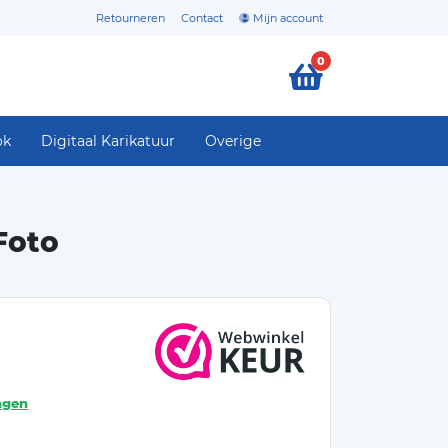
Retourneren
Contact
Mijn account
0
ok
Digitaal Karikatuur
Overige
Foto
agen