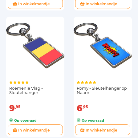
In winkelmandje
In winkelmandje
Roemenië Vlag -
Romy - Sleutelhanger op
Sleutelhanger
Naam
9
6
95
95
Op voorraad
Op voorraad
In winkelmandje
In winkelmandje