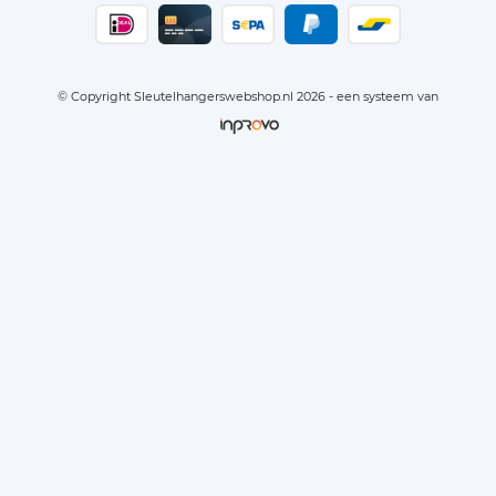
© Copyright Sleutelhangerswebshop.nl 2026 - een systeem van