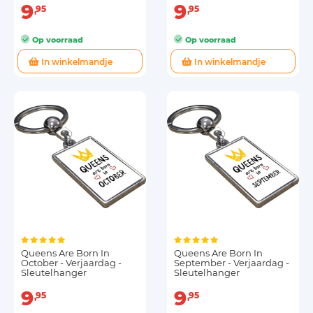
9
9
95
95
Op voorraad
Op voorraad
In winkelmandje
In winkelmandje
Queens Are Born In
Queens Are Born In
October - Verjaardag -
September - Verjaardag -
Sleutelhanger
Sleutelhanger
9
9
95
95