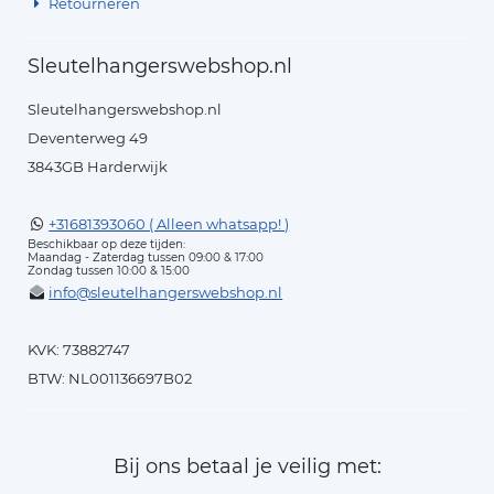
Retourneren
Sleutelhangerswebshop.nl
Sleutelhangerswebshop.nl
Deventerweg 49
3843GB Harderwijk
+31681393060 ( Alleen whatsapp! )
Beschikbaar op deze tijden:
Maandag - Zaterdag tussen 09:00 & 17:00
Zondag tussen 10:00 & 15:00
info@sleutelhangerswebshop.nl
KVK: 73882747
BTW: NL001136697B02
Bij ons betaal je veilig met: