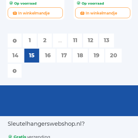
Op voorraad
Op voorraad
In winkelmandje
In winkelmandje
1
2
...
11
12
13
14
15
16
17
18
19
20
Sleutelhangerswebshop.nl?
Gratis
verzending