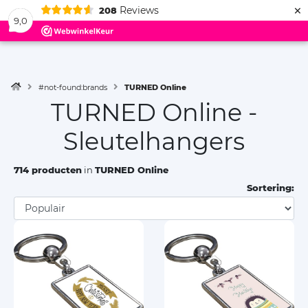
×
Reviews
208
Menu
9,0
#not-found:brands
TURNED Online
TURNED Online -
Sleutelhangers
714 producten
in
TURNED Online
Sortering: