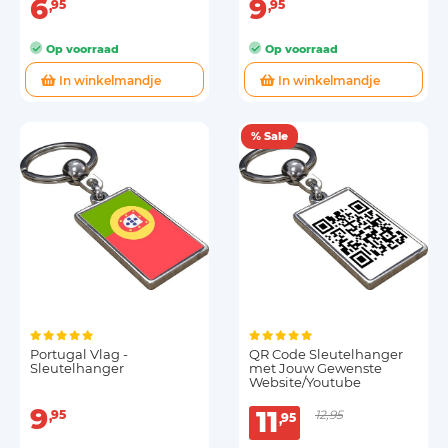
6
9
95
95
Op voorraad
Op voorraad
In winkelmandje
In winkelmandje
% Sale
Portugal Vlag -
QR Code Sleutelhanger
Sleutelhanger
met Jouw Gewenste
Website/Youtube
9
11
95
12,95
95