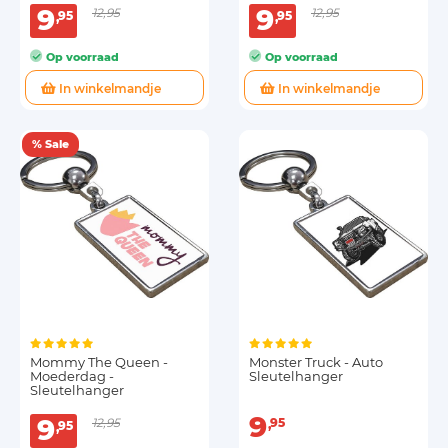
9
9
12,95
12,95
95
95
Op voorraad
Op voorraad
In winkelmandje
In winkelmandje
% Sale
Mommy The Queen -
Monster Truck - Auto
Moederdag -
Sleutelhanger
Sleutelhanger
9
9
12,95
95
95