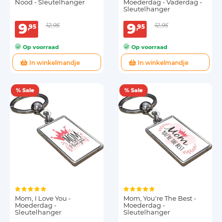
Nood - Sleutelhanger
Moederdag - Vaderdag -
Sleutelhanger
9
9
12,95
12,95
95
95
Op voorraad
Op voorraad
In winkelmandje
In winkelmandje
% Sale
% Sale
Mom, I Love You -
Mom, You're The Best -
Moederdag -
Moederdag -
Sleutelhanger
Sleutelhanger