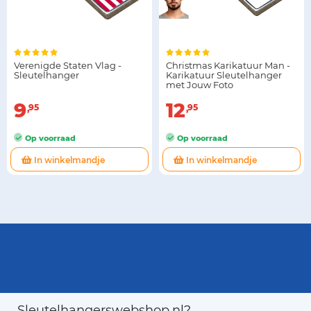
Verenigde Staten Vlag -
Christmas Karikatuur Man -
Sleutelhanger
Karikatuur Sleutelhanger
met Jouw Foto
9
12
95
95
Op voorraad
Op voorraad
In winkelmandje
In winkelmandje
Sleutelhangerswebshop.nl?