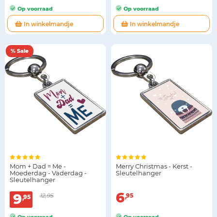
Op voorraad
Op voorraad
In winkelmandje
In winkelmandje
% Sale
Mom + Dad = Me -
Merry Christmas - Kerst -
Moederdag - Vaderdag -
Sleutelhanger
Sleutelhanger
6
9
12,95
95
95
Op voorraad
Op voorraad