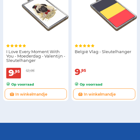
I Love Every Moment With
België Vlag - Sleutelhanger
You - Moederdag - Valentijn -
Sleutelhanger
9
9
12,95
95
95
Op voorraad
Op voorraad
In winkelmandje
In winkelmandje