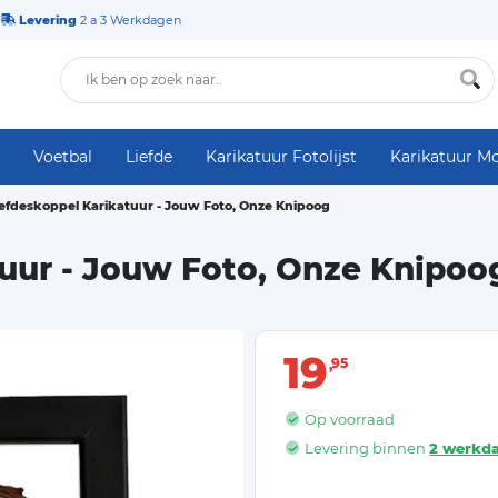
Levering
2 a 3 Werkdagen
Voetbal
Liefde
Karikatuur Fotolijst
Karikatuur M
iefdeskoppel Karikatuur - Jouw Foto, Onze Knipoog
tuur - Jouw Foto, Onze Knipoo
19
95
Op voorraad
Levering binnen
2 werkd