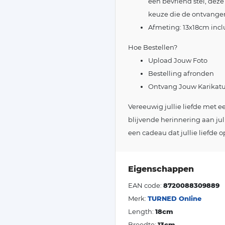
een bevriend stel, deze
keuze die de ontvanger
Afmeting: 13x18cm inclus
Hoe Bestellen?
Upload Jouw Foto
Bestelling afronden
Ontvang Jouw Karikatuu
Vereeuwig jullie liefde met 
blijvende herinnering aan jul
een cadeau dat jullie liefde o
Eigenschappen
EAN code:
8720088309889
Merk:
TURNED Online
Length:
18cm
Breedte:
13cm