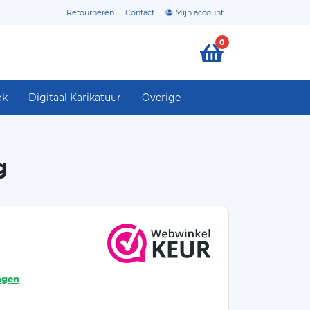
Retourneren
Contact
Mijn account
0
ok
Digitaal Karikatuur
Overige
g
agen