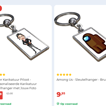
 Karikatuur Piloot -
Among Us - Sleutelhanger - Bru
sonaliseerde Karikatuur
elhanger met Jouw Foto
9
12,95
95
9
oorraad
Op voorraad