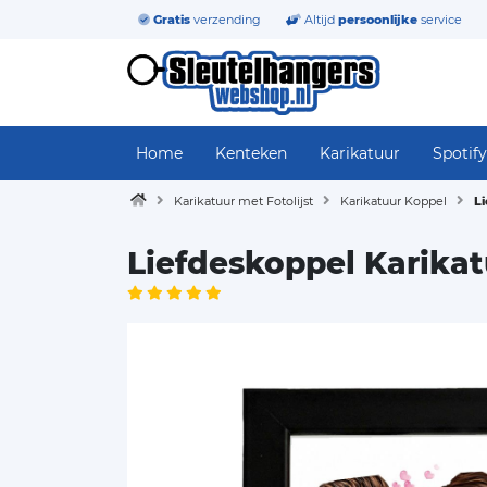
Gratis
verzending
Altijd
persoonlijke
service
Home
Kenteken
Karikatuur
Spotify
Karikatuur met Fotolijst
Karikatuur Koppel
L
Liefdeskoppel Karika