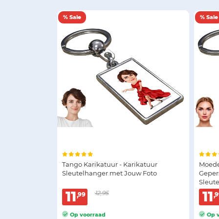
% Sale
% Sale
Tango Karikatuur - Karikatuur
Moeder
Sleutelhanger met Jouw Foto
Geper
Sleut
11
11
12,95
99
9
Op voorraad
Op v