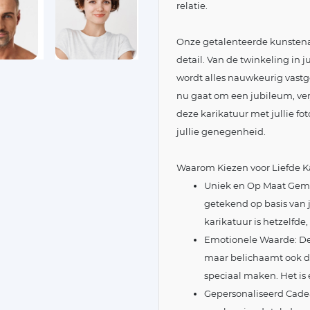
relatie.
Onze getalenteerde kunstenaar
detail. Van de twinkeling in ju
wordt alles nauwkeurig vastg
nu gaat om een jubileum, ve
deze karikatuur met jullie fot
jullie genegenheid.
Waarom Kiezen voor Liefde K
Uniek en Op Maat Gema
getekend op basis van j
karikatuur is hetzelfde, 
Emotionele Waarde: Deze
maar belichaamt ook de
speciaal maken. Het is 
Gepersonaliseerd Cadeau