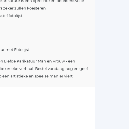
 karikatuur is een oprechte en betekenisvolle
s zeker zullen koesteren.
ief fotolijst
r met Fotolijst
een Liefde Karikatuur Man en Vrouw - een
lie unieke verhaal. Bestel vandaag nog en geef
p een artistieke en speelse manier viert.