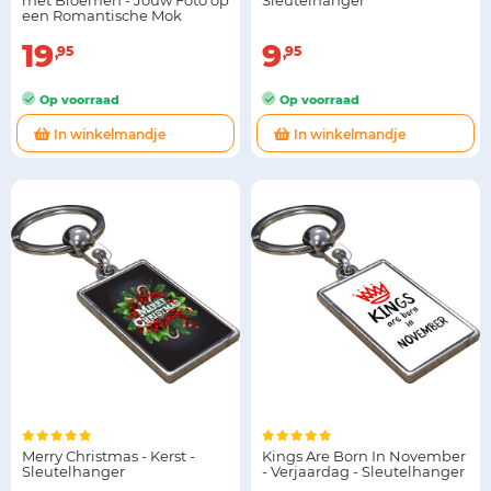
met Bloemen - Jouw Foto op
Sleutelhanger
een Romantische Mok
19
9
95
95
Op voorraad
Op voorraad
In winkelmandje
In winkelmandje
Merry Christmas - Kerst -
Kings Are Born In November
Sleutelhanger
- Verjaardag - Sleutelhanger