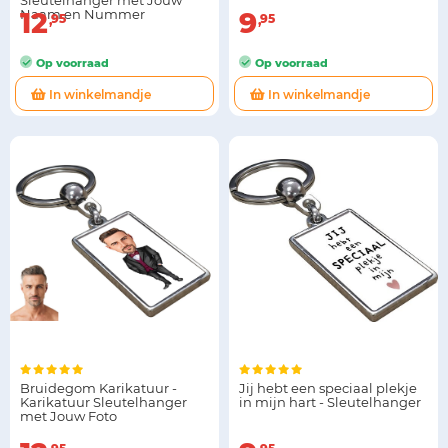
Sleutelhanger met Jouw
Naam en Nummer
12
9
95
95
Op voorraad
Op voorraad
In winkelmandje
In winkelmandje
Bruidegom Karikatuur -
Jij hebt een speciaal plekje
Karikatuur Sleutelhanger
in mijn hart - Sleutelhanger
met Jouw Foto