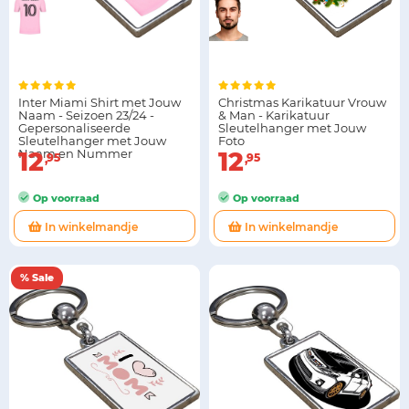
Inter Miami Shirt met Jouw
Christmas Karikatuur Vrouw
Naam - Seizoen 23/24 -
& Man - Karikatuur
Gepersonaliseerde
Sleutelhanger met Jouw
Sleutelhanger met Jouw
Foto
Naam en Nummer
12
12
95
95
Op voorraad
Op voorraad
In winkelmandje
In winkelmandje
% Sale