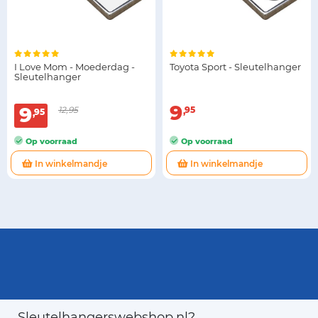
I Love Mom - Moederdag -
Toyota Sport - Sleutelhanger
Sleutelhanger
9
9
12,95
95
95
Op voorraad
Op voorraad
In winkelmandje
In winkelmandje
Sleutelhangerswebshop.nl?