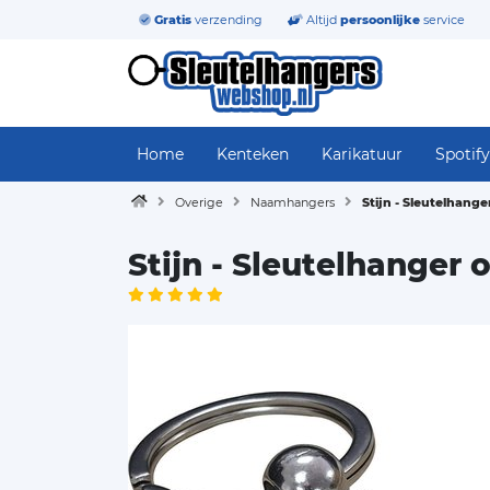
Gratis
verzending
Altijd
persoonlijke
service
Home
Kenteken
Karikatuur
Spotify
Overige
Naamhangers
Stijn - Sleutelhang
Stijn - Sleutelhanger