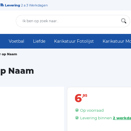
Levering
2 a 3 Werkdagen
Voetbal
Liefde
Karikatuur Fotolijst
Karikatuur M
er op Naam
 op Naam
6
95
Op voorraad
Levering binnen
2 werkd