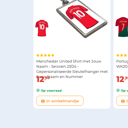
Manchester United Shirt met Jouw
Portu
Naam - Seizoen 23/24 -
WK20
Gepersonaliseerde Sleutelhanger met
Jouw Naam en Nummer
12
12
95
9
Op voorraad
Op v
In winkelmandje
I