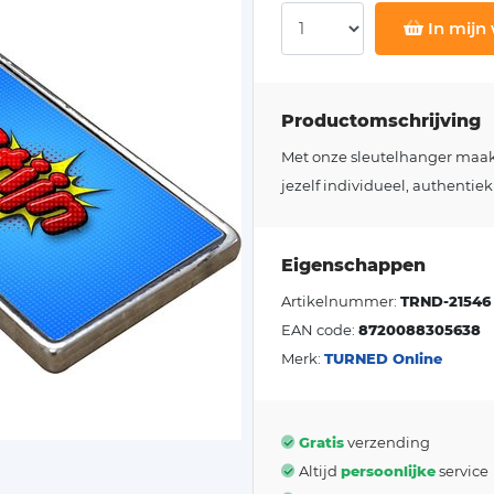
In mijn
Productomschrijving
Met onze sleutelhanger maakt j
jezelf individueel, authentiek
Eigenschappen
Artikelnummer:
TRND-21546
EAN code:
8720088305638
Merk:
TURNED Online
Gratis
verzending
Altijd
persoonlijke
service