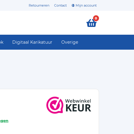
Retourneren
Contact
Mijn account
0
ok
Digitaal Karikatuur
Overige
agen