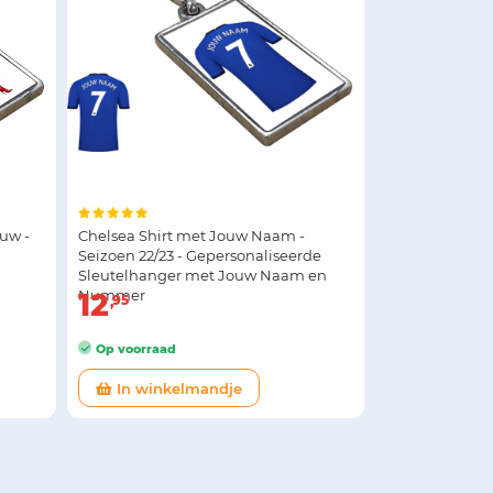
uw -
Chelsea Shirt met Jouw Naam -
Seizoen 22/23 - Gepersonaliseerde
Sleutelhanger met Jouw Naam en
Nummer
12
95
Op voorraad
In winkelmandje