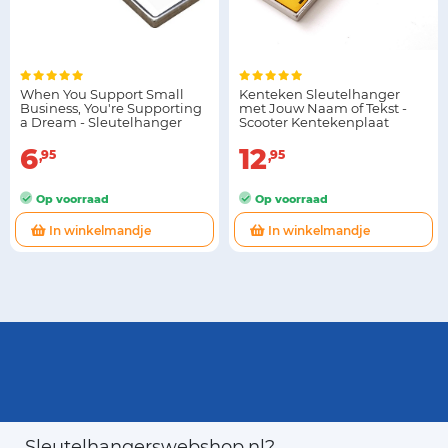
When You Support Small
Kenteken Sleutelhanger
Business, You're Supporting
met Jouw Naam of Tekst -
a Dream - Sleutelhanger
Scooter Kentekenplaat
6
12
95
95
Op voorraad
Op voorraad
In winkelmandje
In winkelmandje
Sleutelhangerswebshop.nl?