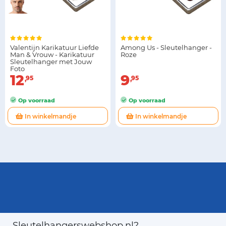
Valentijn Karikatuur Liefde
Among Us - Sleutelhanger -
Man & Vrouw - Karikatuur
Roze
Sleutelhanger met Jouw
Foto
12
9
95
95
Op voorraad
Op voorraad
In winkelmandje
In winkelmandje
Sleutelhangerswebshop.nl?