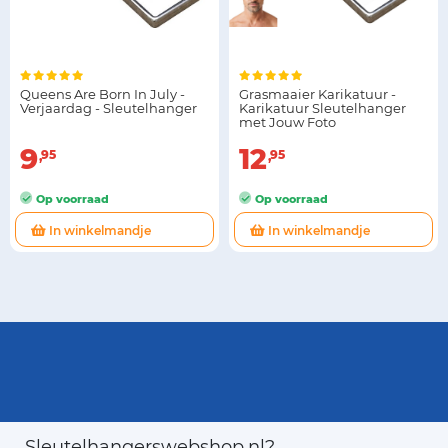
Queens Are Born In July -
Grasmaaier Karikatuur -
Verjaardag - Sleutelhanger
Karikatuur Sleutelhanger
met Jouw Foto
9
12
95
95
Op voorraad
Op voorraad
In winkelmandje
In winkelmandje
Sleutelhangerswebshop.nl?