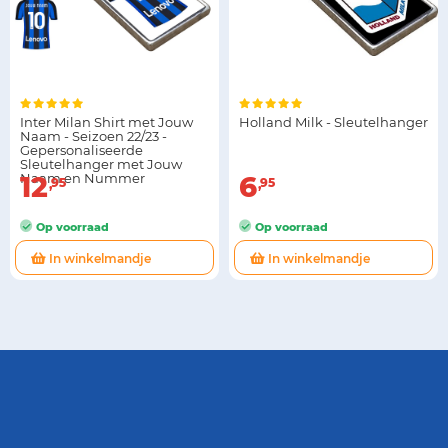
Inter Milan Shirt met Jouw
Holland Milk - Sleutelhanger
Naam - Seizoen 22/23 -
Gepersonaliseerde
Sleutelhanger met Jouw
Naam en Nummer
12
6
95
95
Op voorraad
Op voorraad
In winkelmandje
In winkelmandje