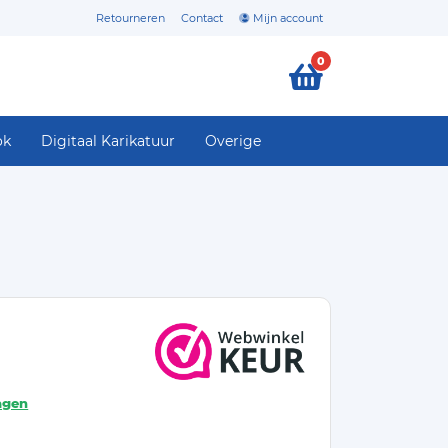
Retourneren
Contact
Mijn account
0
ok
Digitaal Karikatuur
Overige
agen