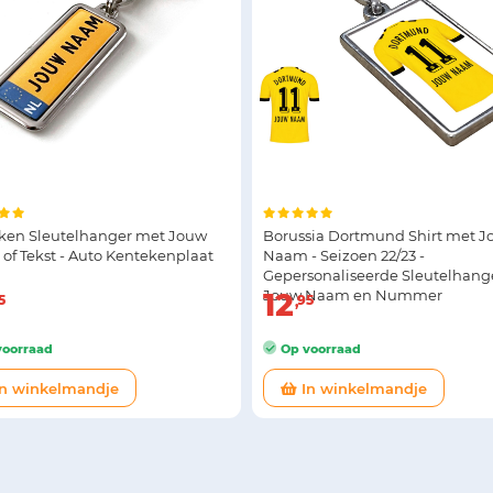
ken Sleutelhanger met Jouw
Borussia Dortmund Shirt met 
of Tekst - Auto Kentekenplaat
Naam - Seizoen 22/23 -
Gepersonaliseerde Sleutelhang
Jouw Naam en Nummer
12
5
95
oorraad
Op voorraad
n winkelmandje
In winkelmandje