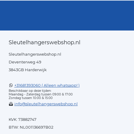
Sleutelhangerswebshop.nl
Sleutelhangerswebshop.nl
Deventerweg 49
3843GB Harderwijk
+31681393060 ( Alleen whatsapp! )
Beschikbaar op deze tijden:
Maandag - Zaterdag tussen 09:00 & 17:00
Zondag tussen 10:00 & 15:00
info@sleutelhangerswebshop.nl
KVK: 73882747
BTW: NL001136697B02