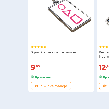
Squid Game - Sleutelhanger
Kente
Naam 
9
12
95
9
Op voorraad
Op v
In winkelmandje
I