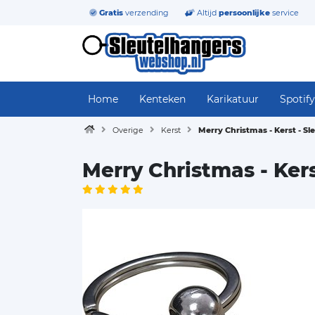
Gratis
verzending
Altijd
persoonlijke
service
Home
Kenteken
Karikatuur
Spotify
Overige
Kerst
Merry Christmas - Kerst - S
Merry Christmas - Ker