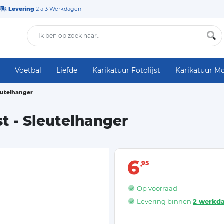
Levering
2 a 3 Werkdagen
Voetbal
Liefde
Karikatuur Fotolijst
Karikatuur M
leutelhanger
st - Sleutelhanger
6
95
Op voorraad
Levering binnen
2 werkd