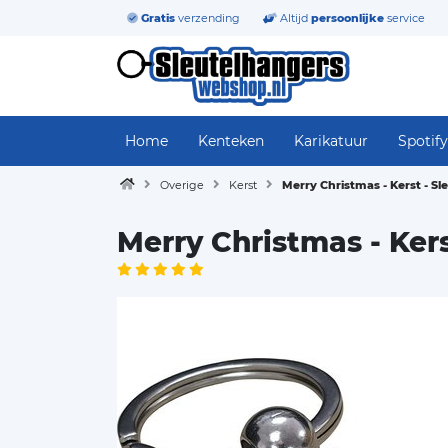
Gratis
verzending
Altijd
persoonlijke
service
Home
Kenteken
Karikatuur
Spotify
Overige
Kerst
Merry Christmas - Kerst - S
Merry Christmas - Ker