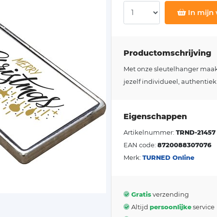
In mijn
Productomschrijving
Met onze sleutelhanger maakt j
jezelf individueel, authentiek
Eigenschappen
Artikelnummer:
TRND-21457
EAN code:
8720088307076
Merk:
TURNED Online
Gratis
verzending
Altijd
persoonlijke
service