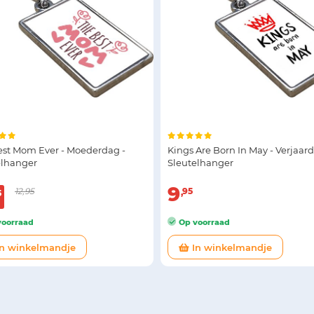
est Mom Ever - Moederdag -
Kings Are Born In May - Verjaard
elhanger
Sleutelhanger
9
12,95
95
5
oorraad
Op voorraad
n winkelmandje
In winkelmandje