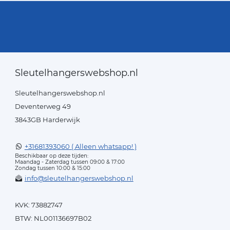
Sleutelhangerswebshop.nl
Sleutelhangerswebshop.nl
Deventerweg 49
3843GB Harderwijk
+31681393060 ( Alleen whatsapp! )
Beschikbaar op deze tijden:
Maandag - Zaterdag tussen 09:00 & 17:00
Zondag tussen 10:00 & 15:00
info@sleutelhangerswebshop.nl
KVK: 73882747
BTW: NL001136697B02