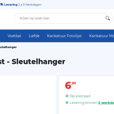
Levering
2 a 3 Werkdagen
Voetbal
Liefde
Karikatuur Fotolijst
Karikatuur M
leutelhanger
st - Sleutelhanger
6
95
Op voorraad
Levering binnen
2 werkd