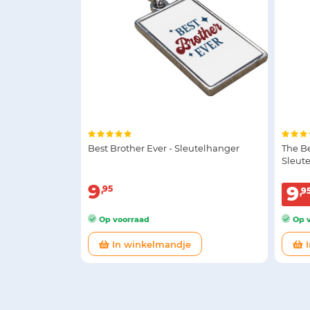
Best Brother Ever - Sleutelhanger
The B
Sleut
9
9
95
9
Op voorraad
Op v
In winkelmandje
I