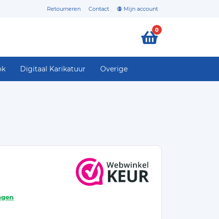
Retourneren
Contact
Mijn account
0
ok
Digitaal Karikatuur
Overige
agen