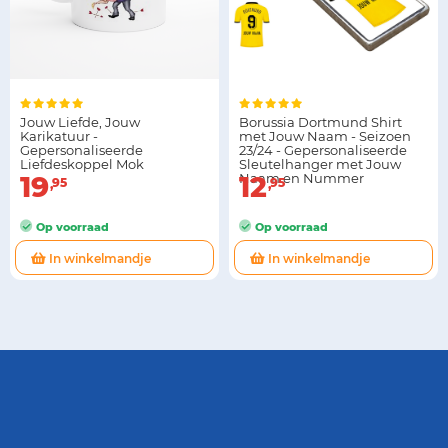
Jouw Liefde, Jouw
Borussia Dortmund Shirt
Karikatuur -
met Jouw Naam - Seizoen
Gepersonaliseerde
23/24 - Gepersonaliseerde
Liefdeskoppel Mok
Sleutelhanger met Jouw
19
Naam en Nummer
12
95
95
Op voorraad
Op voorraad
In winkelmandje
In winkelmandje